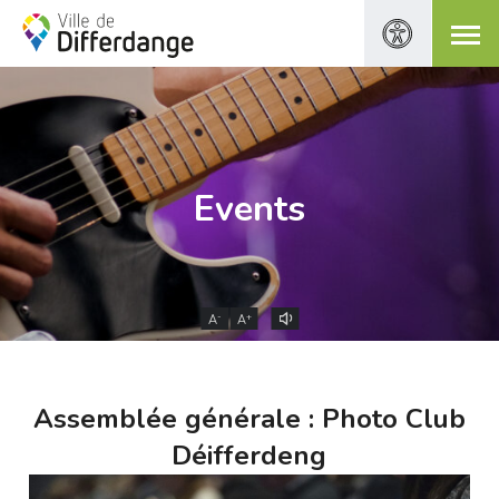
Events
-
+
A
A
Assemblée générale : Photo Club
Déifferdeng