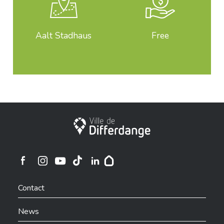
Aalt Stadhaus
Free
City of Differdange
Ville de Differdange sur Instagram
Ville de Differdange sur Facebook
Ville de Differdange sur YouTube
Ville de Differdange sur TikTok
Ville de Differdange sur Linkedin
Hoplr
Contact
News