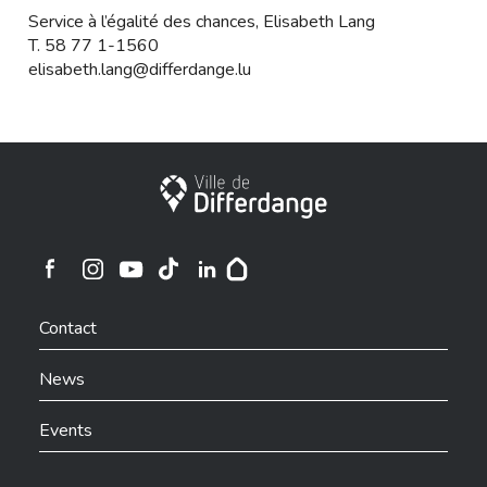
Service à l’égalité des chances, Elisabeth Lang
T. 58 77 1-1560
elisabeth.lang@differdange.lu
City of Differdange
Ville de Differdange sur Instagram
Ville de Differdange sur Facebook
Ville de Differdange sur YouTube
Ville de Differdange sur TikTok
Ville de Differdange sur Linkedin
Hoplr
Contact
News
Events