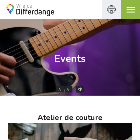
Events
-
+
A
A
Atelier de couture