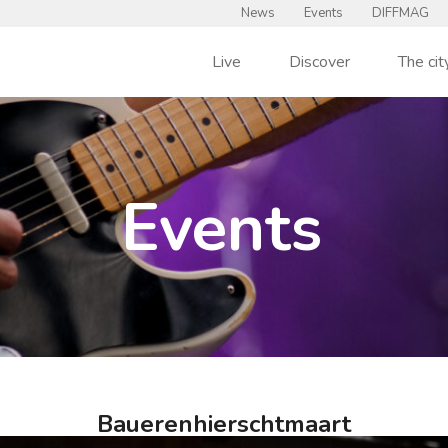
News
Events
DIFFMAG
Live
Discover
The cit
Events
Bauerenhierschtmaart