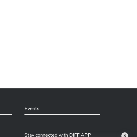
Events
Stay connected with DIFF APP
✕