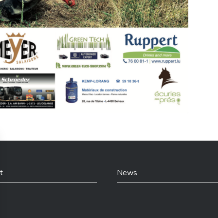
t
News
din