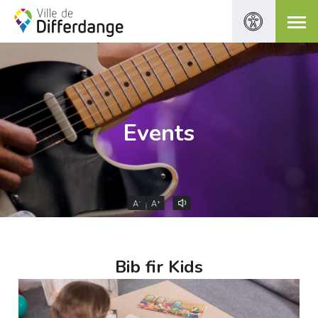
Events
-
+
A
A
Bib fir Kids