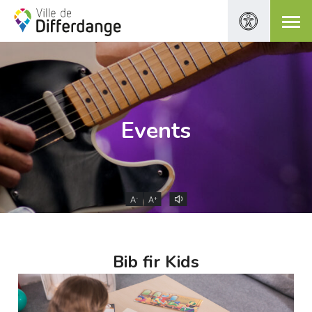
Events
-
+
A
A
Bib fir Kids