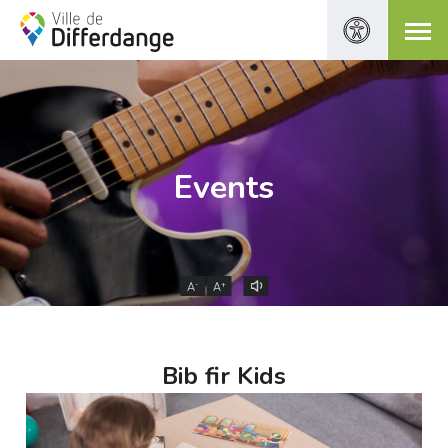
Events
-
+
A
A
Bib fir Kids