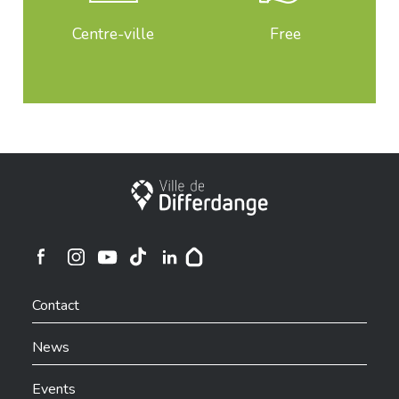
Centre-ville
Free
City of Differdange
Ville de Differdange sur Instagram
Ville de Differdange sur Facebook
Ville de Differdange sur YouTube
Ville de Differdange sur TikTok
Ville de Differdange sur Linkedin
Hoplr
Contact
News
Events