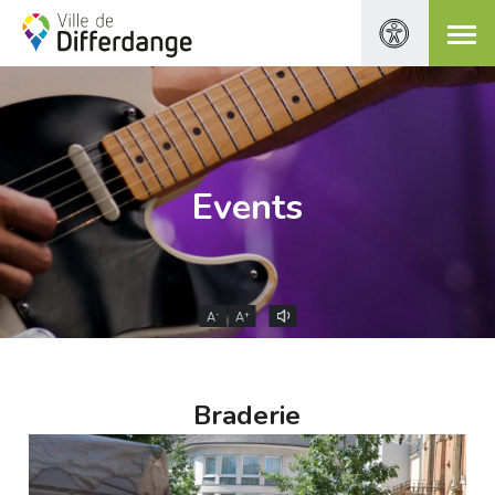
Events
-
+
A
A
Braderie