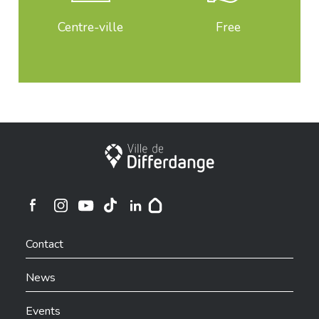
Centre-ville
Free
City of Differdange
Ville de Differdange sur Instagram
Ville de Differdange sur Facebook
Ville de Differdange sur YouTube
Ville de Differdange sur TikTok
Ville de Differdange sur Linkedin
Hoplr
Contact
News
Events