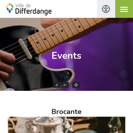
Events
-
+
A
A
Brocante