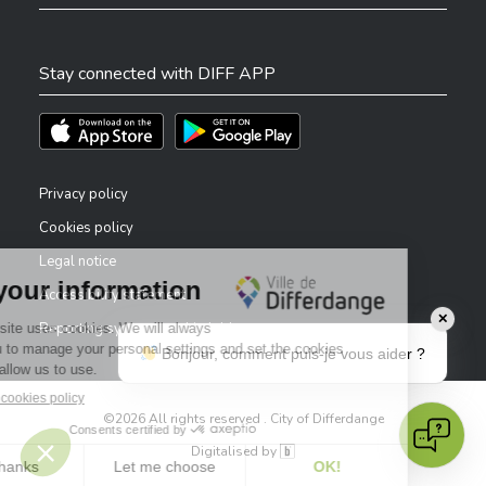
Stay connected with DIFF APP
Téléchargez l'app sur l'App Store
Téléchargez l'app sur Play Store
Privacy policy
Cookies policy
Legal notice
Accessibility statement
✕
Reporting system — whistleblowers
Bonjour, comment puis-je vous aider ?
©2026 All rights reserved . City of Differdange
Digitalised by