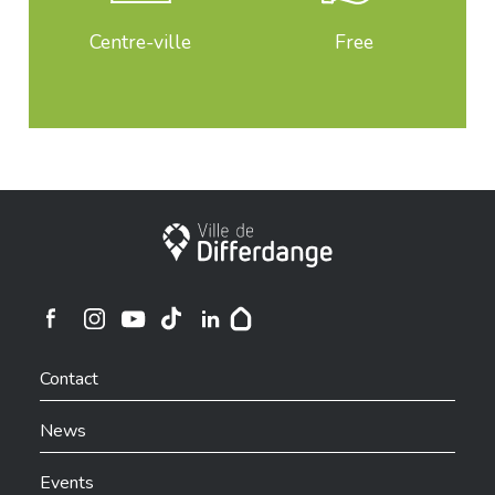
Centre-ville
Free
City of Differdange
Ville de Differdange sur Instagram
Ville de Differdange sur Facebook
Ville de Differdange sur YouTube
Ville de Differdange sur TikTok
Ville de Differdange sur Linkedin
Hoplr
Contact
News
Events