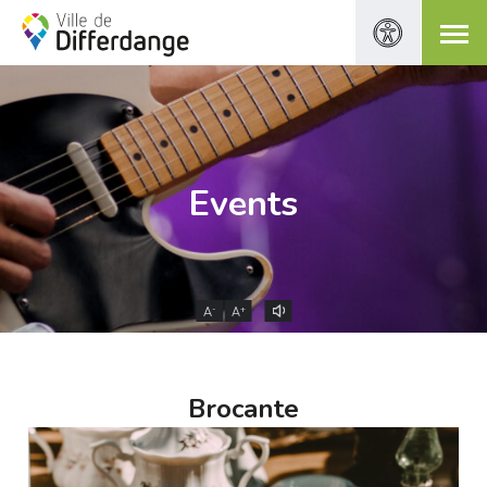
Events
-
+
A
A
Brocante