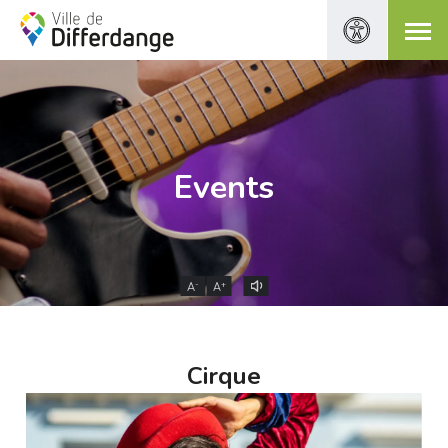
Events
-
+
A
A
Cirque