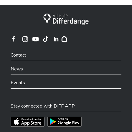
City of Differdange
Ville de Differdange sur Instagram
Ville de Differdange sur Facebook
Ville de Differdange sur YouTube
Ville de Differdange sur TikTok
Ville de Differdange sur Linkedin
Hoplr
Contact
News
Events
Stay connected with DIFF APP
Téléchargez l'app sur l'App Store
Téléchargez l'app sur Play Store