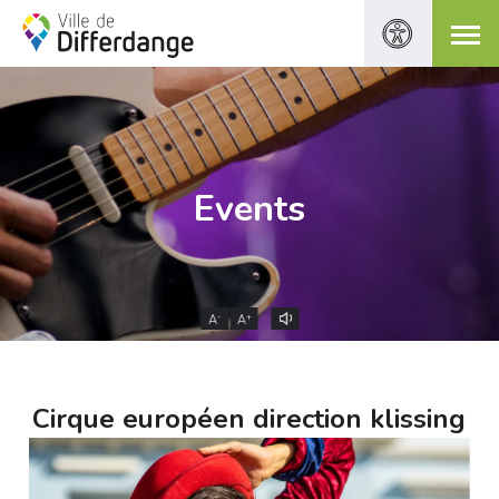
Events
-
+
A
A
Cirque européen direction klissing