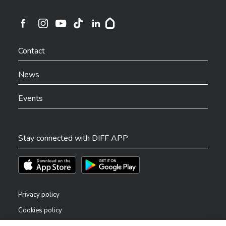
Ville de Differdange sur Instagram
Ville de Differdange sur Facebook
Ville de Differdange sur YouTube
Ville de Differdange sur TikTok
Ville de Differdange sur Linkedin
Hoplr
Contact
News
Events
Stay connected with DIFF APP
Téléchargez l'app sur l'App Store
Téléchargez l'app sur Play Store
Privacy policy
Cookies policy
Legal notice