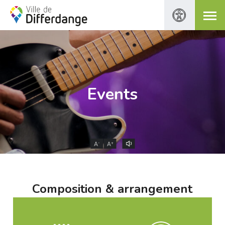
Events
-
+
A
A
Composition & arrangement