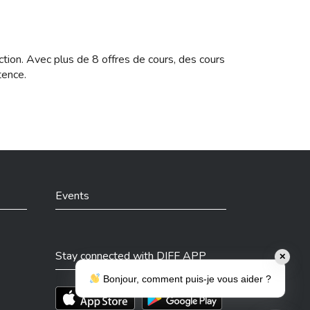
ction. Avec plus de 8 offres de cours, des cours
tence.
Events
Stay connected with DIFF APP
✕
Bonjour, comment puis-je vous aider ?
Téléchargez l'app sur l'App Store
Téléchargez l'app sur Play Store