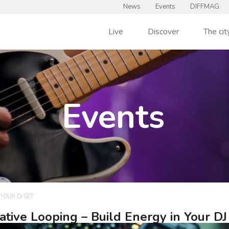
News
Events
DIFFMAG
Live
Discover
The cit
Events
YOUR DJ SET
ative Looping – Build Energy in Your DJ