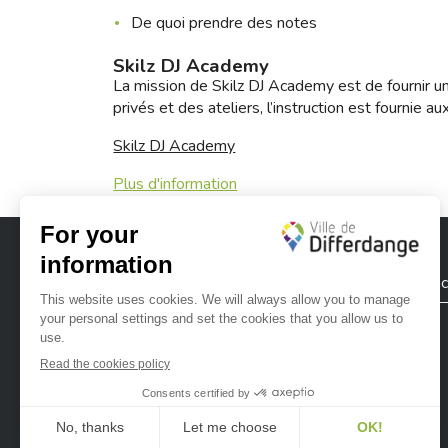
De quoi prendre des notes
Skilz DJ Academy
La mission de Skilz DJ Academy est de fournir un
privés et des ateliers, l’instruction est fournie
Skilz DJ Academy
Plus d'information
City of Differdange
Contac
Ville de Differdange sur Instagram
Ville de Differdange sur Facebook
Ville de Differdange sur YouTube
Ville de Differdange sur TikTok
Ville de Differdange sur Linke
Hoplr