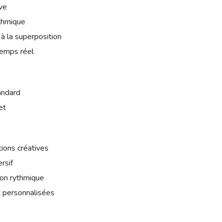
ive
ythmique
 à la superposition
temps réel
tandard
et
tions créatives
rsif
ion rythmique
 personnalisées