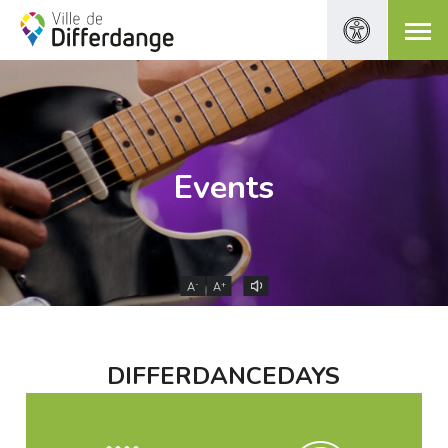
Events
-
+
A
A
DIFFERDANCEDAYS