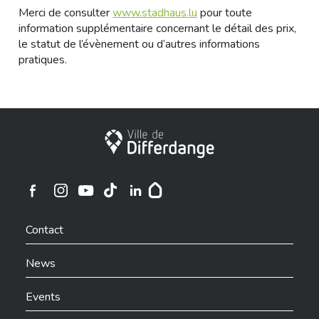
Merci de consulter
www.stadhaus.lu
pour toute
information supplémentaire concernant le détail des prix,
le statut de l’évènement ou d’autres informations
pratiques.
City of Differdange
Ville de Differdange sur Instagram
Ville de Differdange sur Facebook
Ville de Differdange sur YouTube
Ville de Differdange sur TikTok
Ville de Differdange sur Linkedin
Hoplr
Contact
News
Events