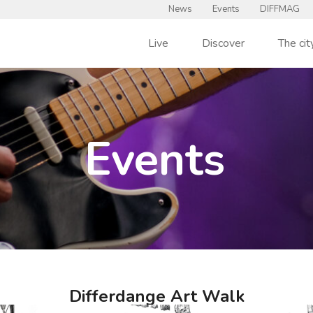
News
Events
DIFFMAG
Live
Discover
The cit
Events
Differdange Art Walk