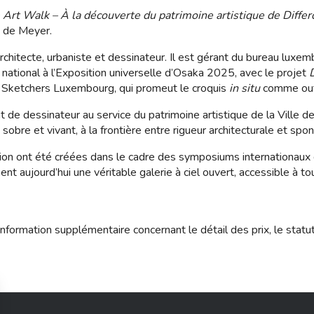
 Art Walk – À la découverte du patrimoine artistique de Diffe
d de Meyer.
hitecte, urbaniste et dessinateur. Il est gérant du bureau luxe
national à l’Exposition universelle d’Osaka 2025, avec le projet
 Sketchers Luxembourg, qui promeut le croquis
in situ
comme outi
 de dessinateur au service du patrimoine artistique de la Ville 
 sobre et vivant, à la frontière entre rigueur architecturale et spo
ion ont été créées dans le cadre des symposiums internationaux 
ment aujourd’hui une véritable galerie à ciel ouvert, accessible à to
nformation supplémentaire concernant le détail des prix, le statu