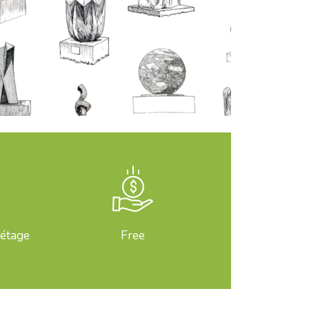
 étage
Free