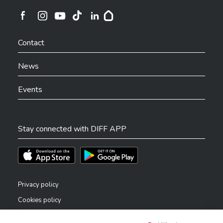
Ville de Differdange sur Instagram
Ville de Differdange sur Facebook
Ville de Differdange sur YouTube
Ville de Differdange sur TikTok
Ville de Differdange sur Linkedin
Hoplr
Contact
News
Events
Stay connected with DIFF APP
Téléchargez l'app sur l'App Store
Téléchargez l'app sur Play Store
Privacy policy
Cookies policy
Legal notice