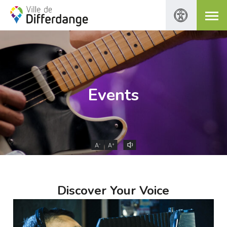
Events
-
+
A
A
Discover Your Voice