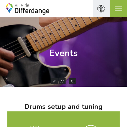
Events
-
+
A
A
Drums setup and tuning