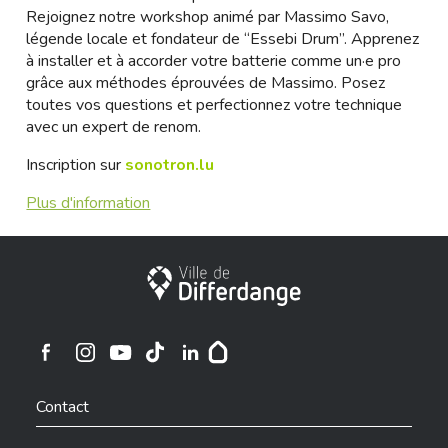
Rejoignez notre workshop animé par Massimo Savo,
légende locale et fondateur de “Essebi Drum”. Apprenez
à installer et à accorder votre batterie comme un·e pro
grâce aux méthodes éprouvées de Massimo. Posez
toutes vos questions et perfectionnez votre technique
avec un expert de renom.
Inscription sur
sonotron.lu
Plus d'information
City of Differdange
Ville de Differdange sur Instagram
Ville de Differdange sur Facebook
Ville de Differdange sur YouTube
Ville de Differdange sur TikTok
Ville de Differdange sur Linkedin
Hoplr
Contact