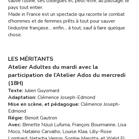
sauve l’usine, ses collègues et, peut-être, au passage, le
pays tout entier.
Made in France est un spectacle qui raconte le combat
d’hommes et de femmes prêts à tout pour sauver
l’industrie française… enfin… à tout, sauf à faire quelque
chose.
LES MÉRITANTS
Atelier Adultes du mardi avec la
participation de l’Atelier Ados du mercredi
(18H)
Texte:
Julien Guyomard
Adaptation:
Clémence Joseph-Edmond
Mise en scène, et pédagogue:
Clémence Joseph-
Edmond
Régie:
Benoit Gautron
Avec:
Birnette Nzuzi Lufuma, François Bourmanne, Lisa
Moco, Natalino Carvalho, Louise Klaa, Lilly-Rose
Lombard, Natacha Verron, Sophie Marotta, et Walid El