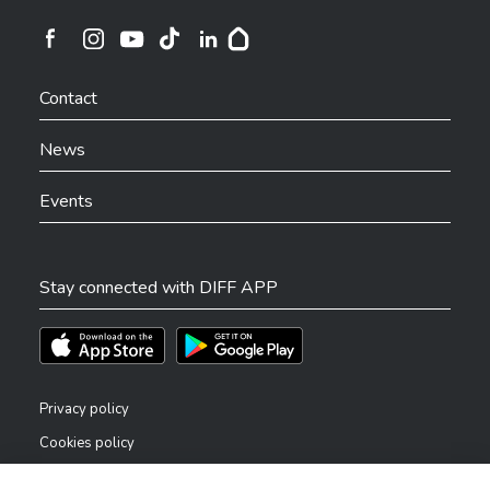
Ville de Differdange sur Instagram
Ville de Differdange sur Facebook
Ville de Differdange sur YouTube
Ville de Differdange sur TikTok
Ville de Differdange sur Linkedin
Hoplr
Contact
News
Events
Stay connected with DIFF APP
Téléchargez l'app sur l'App Store
Téléchargez l'app sur Play Store
Privacy policy
Cookies policy
Legal notice