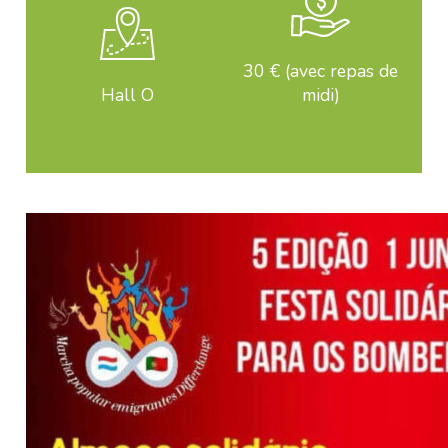
30 € (avec repas de
Hall O
midi)