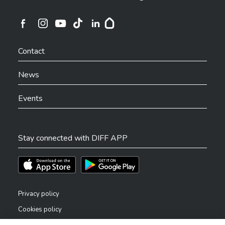
Ville de Differdange sur Instagram
Ville de Differdange sur Facebook
Ville de Differdange sur YouTube
Ville de Differdange sur TikTok
Ville de Differdange sur Linkedin
Hoplr
Contact
News
Events
Stay connected with DIFF APP
Téléchargez l'app sur l'App Store
Téléchargez l'app sur Play Store
Privacy policy
Cookies policy