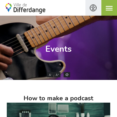
Events
-
+
A
A
How to make a podcast