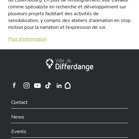
du Luxembourg. En plus de l’enseignement, elle travaille
comme spécialiste en recherche et développement sur
plusieurs projets facilitant des activités de
sensibilisation, y compris des ateliers d’animation en stop
motion pour la narration et l’expression de soi.
Plus d'information
City of Differdange
Ville de Differdange sur Instagram
Ville de Differdange sur Facebook
Ville de Differdange sur YouTube
Ville de Differdange sur TikTok
Ville de Differdange sur Linkedin
Hoplr
Contact
News
Events