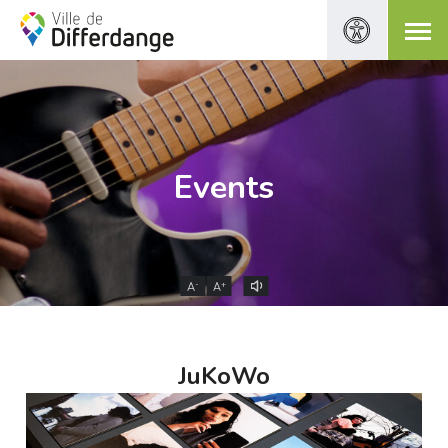
Events
-
+
A
A
JuKoWo