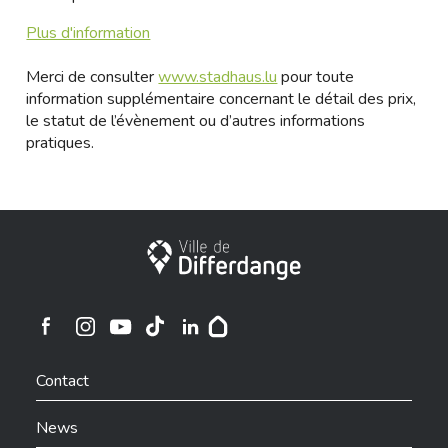
Plus d'information
Merci de consulter
www.stadhaus.lu
pour toute
information supplémentaire concernant le détail des prix,
le statut de l’évènement ou d’autres informations
pratiques.
City of Differdange
Ville de Differdange sur Instagram
Ville de Differdange sur Facebook
Ville de Differdange sur YouTube
Ville de Differdange sur TikTok
Ville de Differdange sur Linkedin
Hoplr
Contact
News