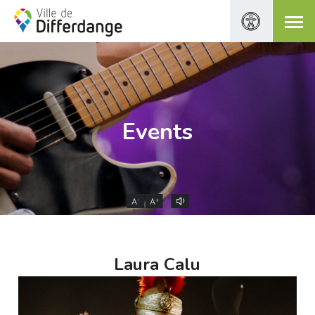
Events
-
+
A
A
Laura Calu