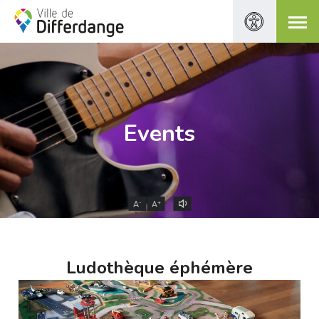
Events
-
+
A
A
Ludothèque éphémère