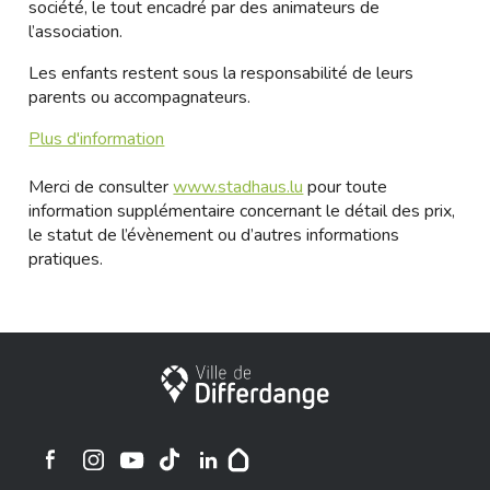
société, le tout encadré par des animateurs de
l’association.
Les enfants restent sous la responsabilité de leurs
parents ou accompagnateurs.
Plus d'information
Merci de consulter
www.stadhaus.lu
pour toute
information supplémentaire concernant le détail des prix,
le statut de l’évènement ou d’autres informations
pratiques.
City of Differdange
Ville de Differdange sur Instagram
Ville de Differdange sur Facebook
Ville de Differdange sur YouTube
Ville de Differdange sur TikTok
Ville de Differdange sur Linkedin
Hoplr