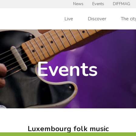
News
Events
DIFFMAG
Live
Discover
The cit
Events
Luxembourg folk music