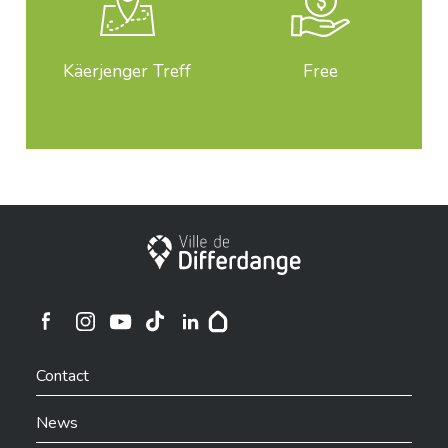
Käerjenger Treff
Free
City of Differdange
Ville de Differdange sur Instagram
Ville de Differdange sur Facebook
Ville de Differdange sur YouTube
Ville de Differdange sur TikTok
Ville de Differdange sur Linkedin
Hoplr
Contact
News