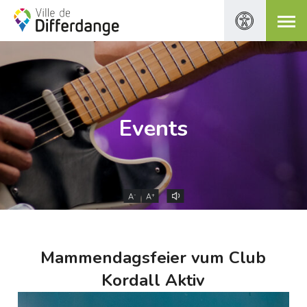
Events
-
+
A
A
Mammendagsfeier vum Club
Kordall Aktiv