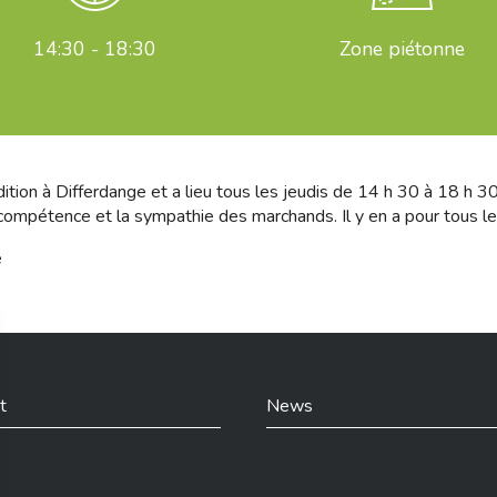
14:30 - 18:30
Zone piétonne
on à Differdange et a lieu tous les jeudis de 14 h 30 à 18 h 30. I
 compétence et la sympathie des marchands. Il y en a pour tous le
e
t
News