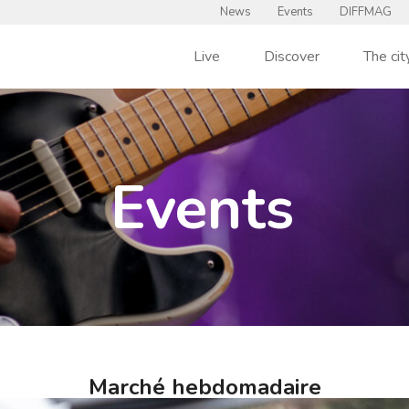
News
Events
DIFFMAG
Live
Discover
The cit
Events
Marché hebdomadaire