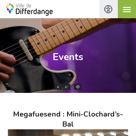
Events
-
+
A
A
Megafuesend : Mini-Clochard’s-
Bal