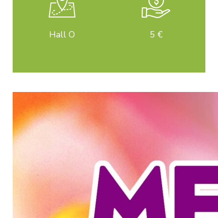
Hall O
5 €