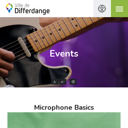
Events
-
+
A
A
Microphone Basics