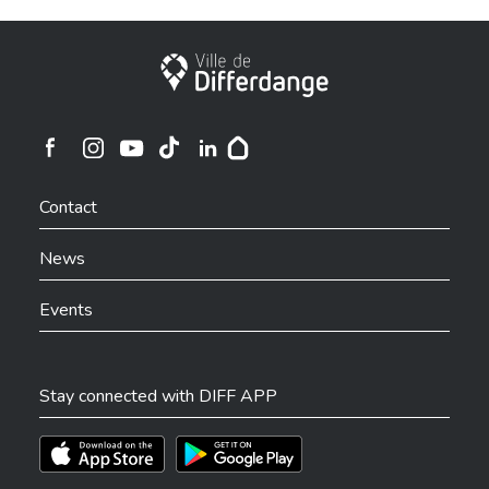
City of Differdange
Ville de Differdange sur Instagram
Ville de Differdange sur Facebook
Ville de Differdange sur YouTube
Ville de Differdange sur TikTok
Ville de Differdange sur Linkedin
Hoplr
Contact
News
Events
Stay connected with DIFF APP
Téléchargez l'app sur l'App Store
Téléchargez l'app sur Play Store