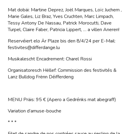
Mat dobäi: Martine Deprez, Joël Marques, Loïc Juchem ,
Marie Gales, Liz Braz, Yves Cruchten, Marc Limpach,
Tessy Antony De Nassau, Patrick Morocutti, Dave
Turpel, Claire Faber, Patricia Lippert, … a villen Aneren!
Reservéiert elo Är Plaze bis den 8/4/24 per E-Mail:
festivites@differdange.lu
Musikalescht Encadrement: Charel Rossi
Organisatoresch Hëllef: Commission des festivités &
Lanz Bulldog Frënn Déifferdeng
MENU Präis: 95 € (Apero a Gedrénks mat abegraff)
Variation d’amuse-bouche
* * *
Filet de sandre de nos contrées sauce au riesling de la