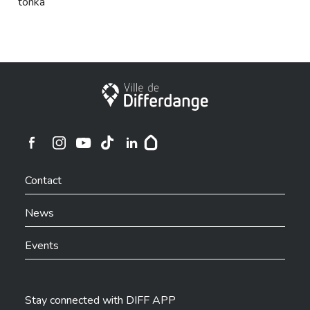
tonka
City of Differdange
Ville de Differdange sur Instagram
Ville de Differdange sur Facebook
Ville de Differdange sur YouTube
Ville de Differdange sur TikTok
Ville de Differdange sur Linkedin
Hoplr
Contact
News
Events
Stay connected with DIFF APP