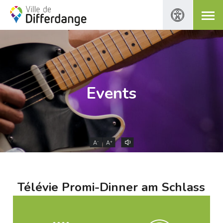
Events
-
+
A
A
Télévie Promi-Dinner am Schlass