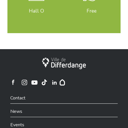
Hall O
Free
City of Differdange
Ville de Differdange sur Instagram
Ville de Differdange sur Facebook
Ville de Differdange sur YouTube
Ville de Differdange sur TikTok
Ville de Differdange sur Linkedin
Hoplr
Contact
News
Events