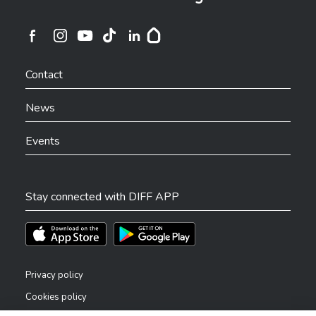
Ville de Differdange sur Instagram
Ville de Differdange sur Facebook
Ville de Differdange sur YouTube
Ville de Differdange sur TikTok
Ville de Differdange sur Linkedin
Hoplr
Contact
News
Events
Stay connected with DIFF APP
Téléchargez l'app sur l'App Store
Téléchargez l'app sur Play Store
Privacy policy
Cookies policy