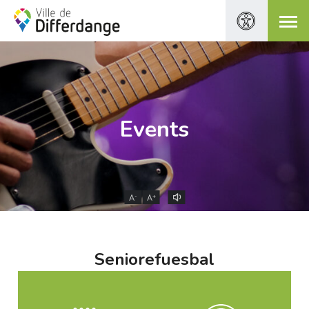
Events
-
+
A
A
Seniorefuesbal