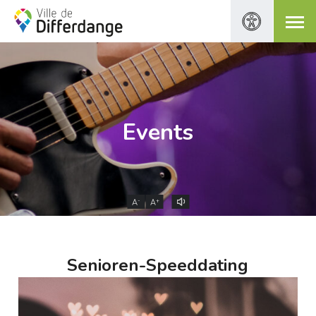
Events
-
+
A
A
Senioren-Speeddating