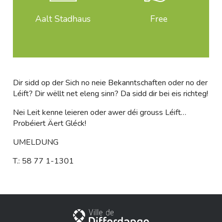
Aalt Stadhaus
Free
Dir sidd op der Sich no neie Bekanntschaften oder no der
Léift? Dir wëllt net eleng sinn? Da sidd dir bei eis richteg!
Nei Leit kenne leieren oder awer déi grouss Léift…
Probéiert Äert Gléck!
UMELDUNG
T.: 58 77 1-1301
City of Differdange