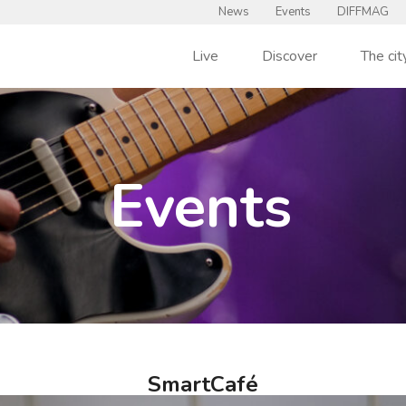
News
Events
DIFFMAG
Live
Discover
The cit
Events
SmartCafé