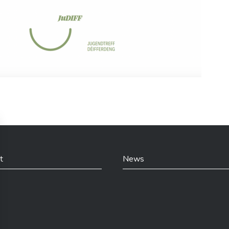
t
News
din