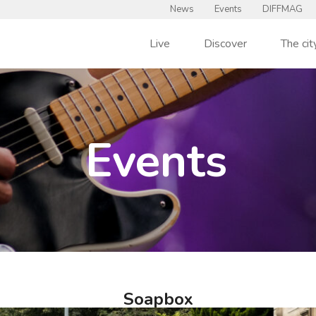
News
Events
DIFFMAG
Live
Discover
The cit
Events
Soapbox