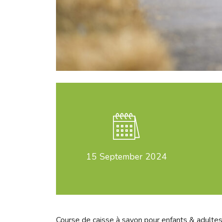
15
September 2024
Course de caisse à savon pour enfants & adulte