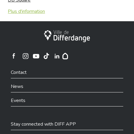
DB Square
Plus d'information
City of Differdange
Ville de Differdange sur Instagram
Ville de Differdange sur Facebook
Ville de Differdange sur YouTube
Ville de Differdange sur TikTok
Ville de Differdange sur Linkedin
Hoplr
Contact
News
Events
Stay connected with DIFF APP