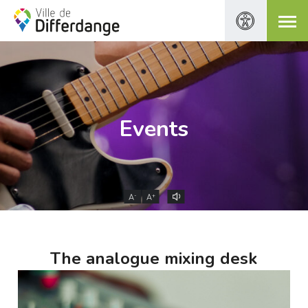
Events
-
+
A
A
The analogue mixing desk