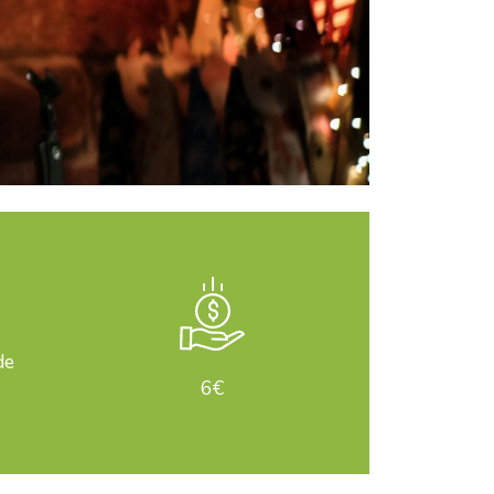
de
6€