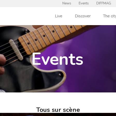
News
Events
DIFFMAG
Live
Discover
The cit
Events
Tous sur scène