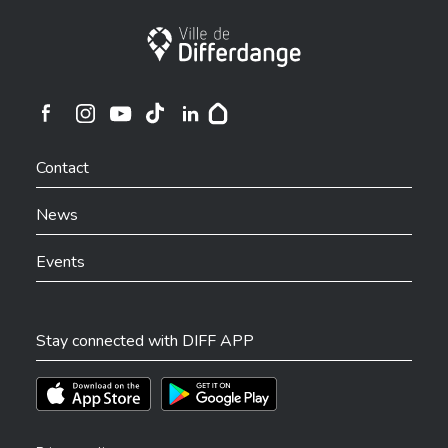
City of Differdange
Ville de Differdange sur Instagram
Ville de Differdange sur Facebook
Ville de Differdange sur YouTube
Ville de Differdange sur TikTok
Ville de Differdange sur Linkedin
Hoplr
Contact
News
Events
Stay connected with DIFF APP
Téléchargez l'app sur l'App Store
Téléchargez l'app sur Play Store