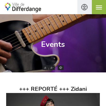
Events
-
+
A
A
+++ REPORTÉ +++ Zidani