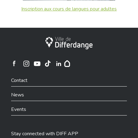
Inscription aux cours de langues pour adultes
City of Differdange
Ville de Differdange sur Instagram
Ville de Differdange sur Facebook
Ville de Differdange sur YouTube
Ville de Differdange sur TikTok
Ville de Differdange sur Linkedin
Hoplr
Contact
News
Events
Stay connected with DIFF APP