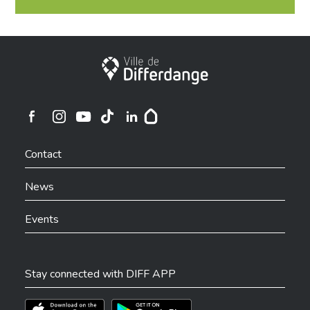
City of Differdange
Numéro
*
Ville de Differdange sur Instagram
Ville de Differdange sur Facebook
Ville de Differdange sur YouTube
Ville de Differdange sur TikTok
Ville de Differdange sur Linkedin
Hoplr
Contact
Code postal
*
News
Events
Ville
*
Stay connected with DIFF APP
Téléchargez l'app sur l'App Store
Téléchargez l'app sur Play Store