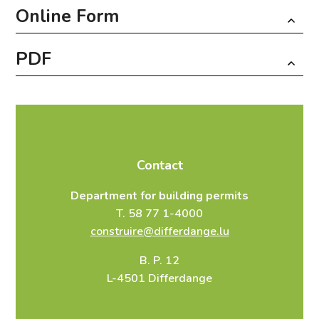
Online Form
PDF
Fields marked with an
*
are required
Infos et contact
Download PDF
Nom
*
Contact
Department for building permits
T. 58 77 1-4000
Prénom
*
construire@differdange.lu
B. P. 12
L-4501 Differdange
Rue
*