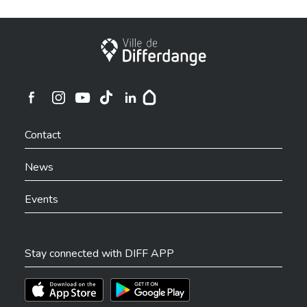
Nom et prénom ou société
*
City of Differdange
Ville de Differdange sur Instagram
Ville de Differdange sur Facebook
Ville de Differdange sur YouTube
Ville de Differdange sur TikTok
Ville de Differdange sur Linkedin
Hoplr
Rue
*
Contact
News
Events
Numéro
*
Stay connected with DIFF APP
Téléchargez l'app sur l'App Store
Téléchargez l'app sur Play Store
Code postal
*