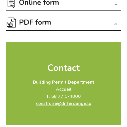
Online form
PDF form
Fields marked with an
*
are required
Download the form in PDF format
Contact
Personne de contact
Infos projet
Travaux
Building Permit Department
Documents à fournir
Accueil
T.
58 77 1-4000
Envoi
construire@differdange.lu
Personne de contact